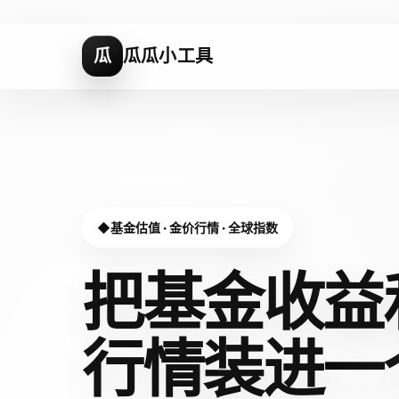
瓜
瓜瓜小工具
基金估值 · 金价行情 · 全球指数
把基金收益
行情装进
一