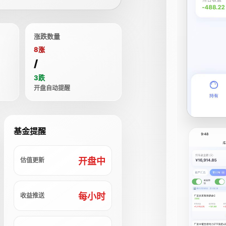
涨跌数量
8涨
/
3跌
开盘自动提醒
基金提醒
开盘中
估值更新
每小时
收益推送