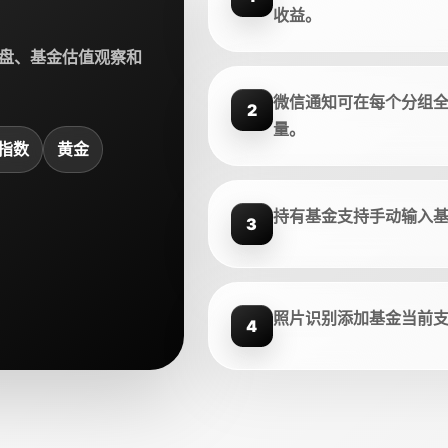
收益。
盘、基金估值观察和
微信通知可在每个分组
2
量。
指数
黄金
持有基金支持手动输入
3
照片识别添加基金当前
4