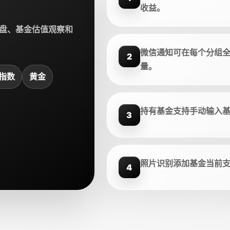
收益。
盘、基金估值观察和
微信通知可在每个分组
2
量。
指数
黄金
持有基金支持手动输入
3
照片识别添加基金当前
4