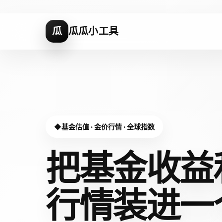
瓜
瓜瓜小工具
基金估值 · 金价行情 · 全球指数
把基金收益
行情装进
一