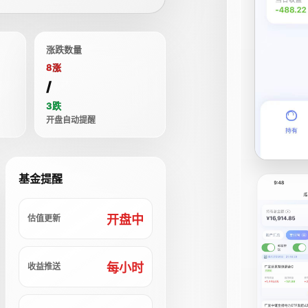
涨跌数量
8涨
/
3跌
开盘自动提醒
基金提醒
开盘中
估值更新
每小时
收益推送