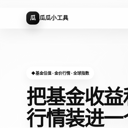
瓜
瓜瓜小工具
基金估值 · 金价行情 · 全球指数
把基金收益
行情装进
一