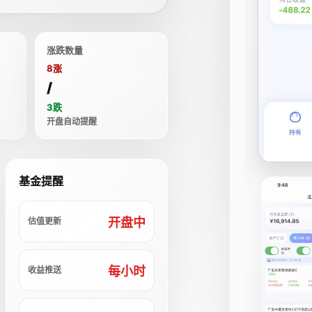
涨跌数量
8涨
/
3跌
开盘自动提醒
基金提醒
开盘中
估值更新
每小时
收益推送