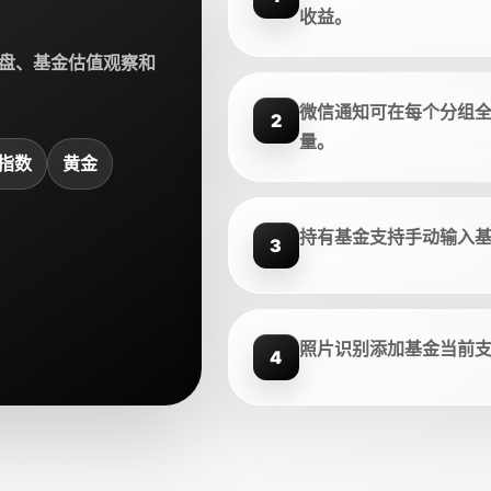
收益。
盘、基金估值观察和
微信通知可在每个分组
2
量。
指数
黄金
持有基金支持手动输入
3
照片识别添加基金当前
4