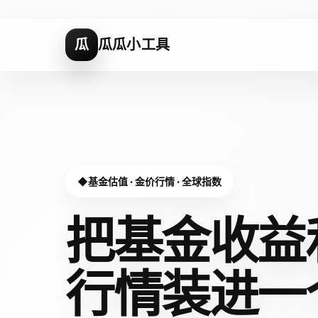
瓜
瓜瓜小工具
基金估值 · 金价行情 · 全球指数
把基金收益
行情装进
一