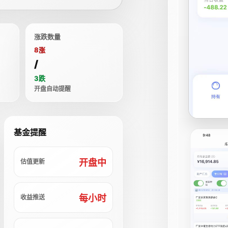
涨跌数量
8涨
/
3跌
开盘自动提醒
基金提醒
开盘中
估值更新
每小时
收益推送