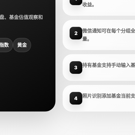
收益。
盘、基金估值观察和
微信通知可在每个分组
2
量。
指数
黄金
持有基金支持手动输入
3
照片识别添加基金当前
4