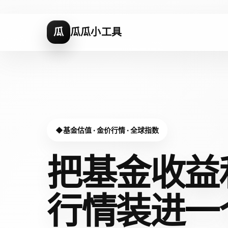
瓜
瓜瓜小工具
基金估值 · 金价行情 · 全球指数
把基金收益
行情装进
一