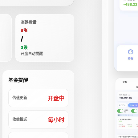
涨跌数量
8涨
/
3跌
开盘自动提醒
基金提醒
开盘中
估值更新
每小时
收益推送