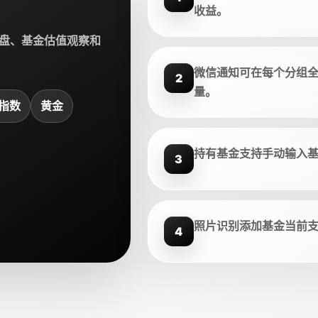
收益。
盘、基金估值观察和
微信通知可在每个分组
2
量。
指数
黄金
持有基金支持手动输入
3
照片识别添加基金当前
4