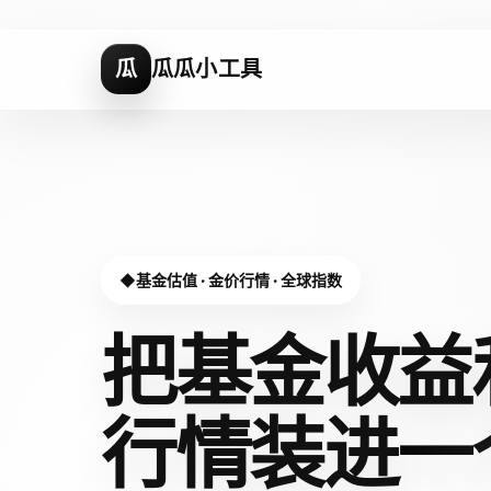
瓜
瓜瓜小工具
基金估值 · 金价行情 · 全球指数
把基金收益
行情装进
一