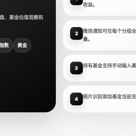
收益。
盘、基金估值观察和
微信通知可在每个分组
2
量。
指数
黄金
持有基金支持手动输入
3
照片识别添加基金当前
4