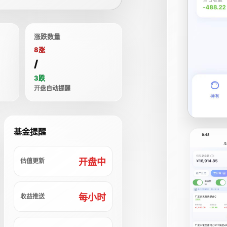
涨跌数量
8涨
/
3跌
开盘自动提醒
基金提醒
开盘中
估值更新
每小时
收益推送