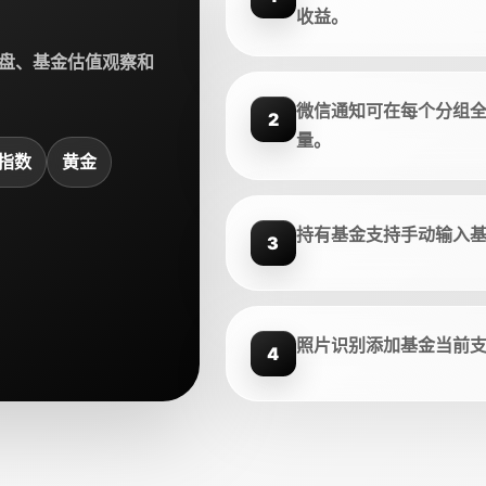
收益。
盘、基金估值观察和
微信通知可在每个分组
2
量。
指数
黄金
持有基金支持手动输入
3
照片识别添加基金当前
4