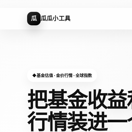
瓜
瓜瓜小工具
基金估值 · 金价行情 · 全球指数
把基金收益
行情装进
一