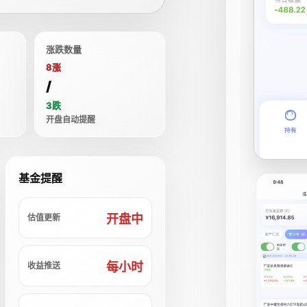
涨跌数量
8涨
/
3跌
开盘自动提醒
基金提醒
开盘中
估值更新
每小时
收益推送