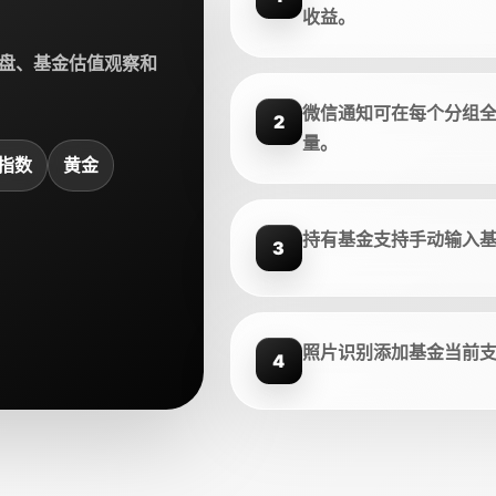
收益。
盘、基金估值观察和
微信通知可在每个分组
2
量。
指数
黄金
持有基金支持手动输入
3
照片识别添加基金当前
4