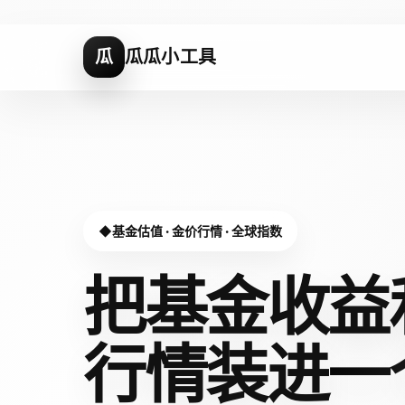
瓜
瓜瓜小工具
基金估值 · 金价行情 · 全球指数
把基金收益
行情装进
一