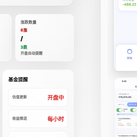
涨跌数量
8涨
/
3跌
开盘自动提醒
基金提醒
开盘中
估值更新
每小时
收益推送