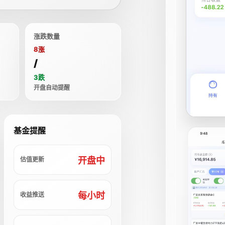
涨跌数量
8涨
/
3跌
开盘自动提醒
基金提醒
开盘中
估值更新
每小时
收益推送