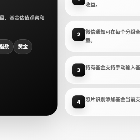
收益。
盘、基金估值观察和
微信通知可在每个分组
2
量。
指数
黄金
持有基金支持手动输入
3
照片识别添加基金当前
4