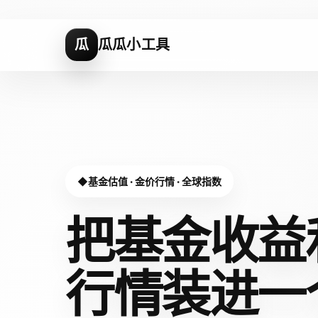
瓜
瓜瓜小工具
基金估值 · 金价行情 · 全球指数
把基金收益
行情装进
一