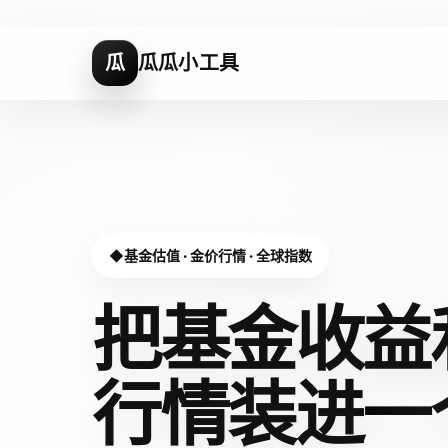
瓜
瓜瓜小工具
基金估值 · 金价行情 · 全球指数
把基金收益
行情装进
一