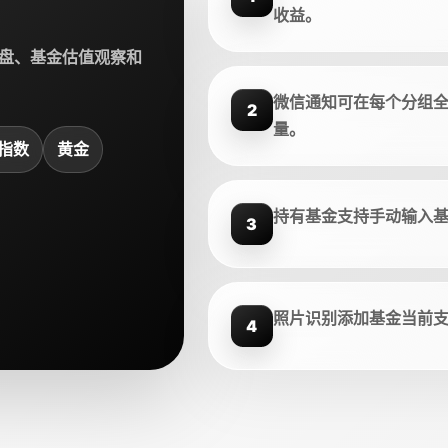
收益。
盘、基金估值观察和
微信通知可在每个分组
2
量。
指数
黄金
持有基金支持手动输入
3
照片识别添加基金当前
4