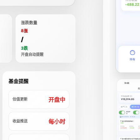
涨跌数量
8涨
/
3跌
开盘自动提醒
基金提醒
开盘中
估值更新
每小时
收益推送