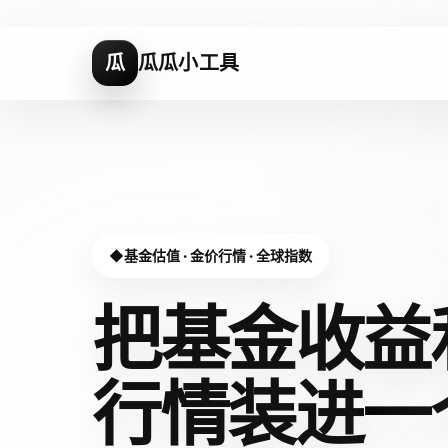
瓜
瓜瓜小工具
基金估值 · 金价行情 · 全球指数
把基金收益
行情装进
一