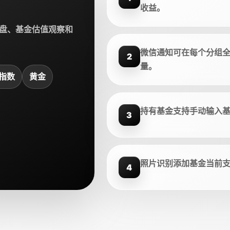
收益。
盘、基金估值观察和
微信通知可在每个分组
2
量。
指数
黄金
持有基金支持手动输入
3
照片识别添加基金当前
4