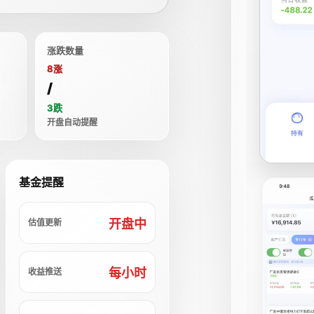
涨跌数量
8涨
/
3跌
开盘自动提醒
基金提醒
开盘中
估值更新
每小时
收益推送