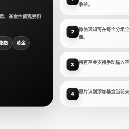
收益。
盘、基金估值观察和
微信通知可在每个分组
2
量。
指数
黄金
持有基金支持手动输入
3
照片识别添加基金当前
4