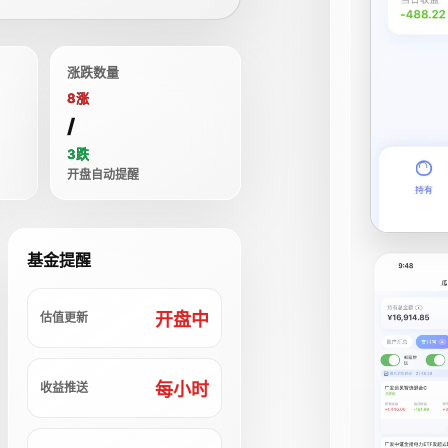
涨跌数量
8涨
/
3跌
开盘自动提醒
基金提醒
开盘中
估值更新
每小时
收益推送