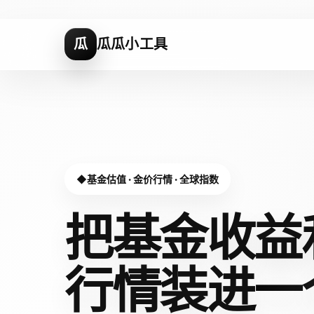
瓜
瓜瓜小工具
基金估值 · 金价行情 · 全球指数
把基金收益
行情装进
一