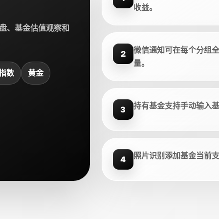
收益。
盘、基金估值观察和
微信通知可在每个分组
2
量。
指数
黄金
持有基金支持手动输入
3
照片识别添加基金当前
4