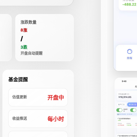
涨跌数量
8涨
/
3跌
开盘自动提醒
基金提醒
开盘中
估值更新
每小时
收益推送