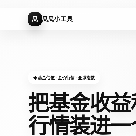
瓜
瓜瓜小工具
基金估值 · 金价行情 · 全球指数
把基金收益
行情装进
一