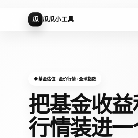
瓜
瓜瓜小工具
基金估值 · 金价行情 · 全球指数
把基金收益
行情装进
一