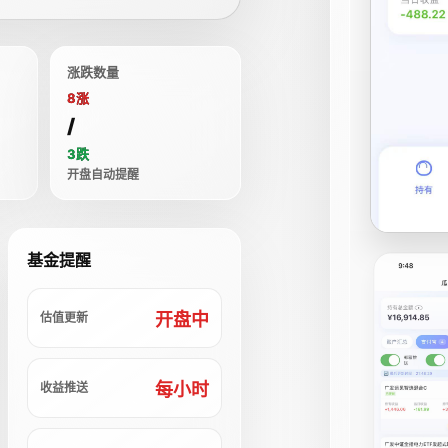
涨跌数量
8涨
/
3跌
开盘自动提醒
基金提醒
开盘中
估值更新
每小时
收益推送