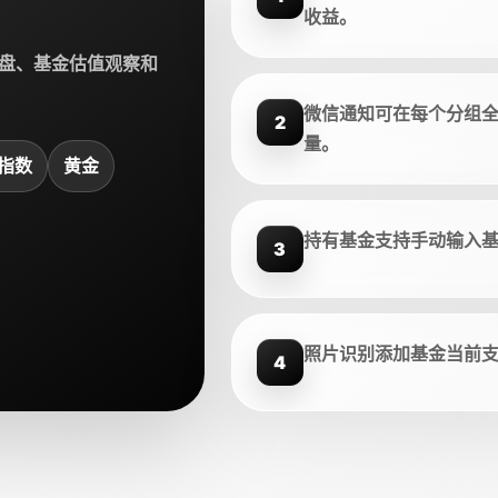
收益。
盘、基金估值观察和
微信通知可在每个分组
2
量。
指数
黄金
持有基金支持手动输入
3
照片识别添加基金当前
4