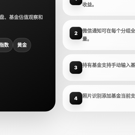
收益。
盘、基金估值观察和
微信通知可在每个分组
2
量。
指数
黄金
持有基金支持手动输入
3
照片识别添加基金当前
4