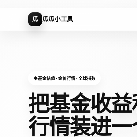
瓜
瓜瓜小工具
基金估值 · 金价行情 · 全球指数
把基金收益
行情装进
一