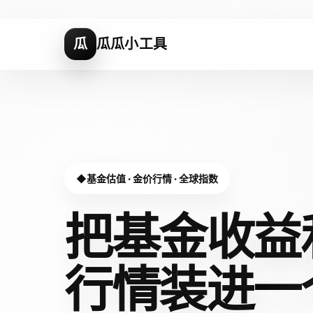
瓜
瓜瓜小工具
基金估值 · 金价行情 · 全球指数
把基金收益
行情装进
一