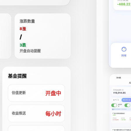
涨跌数量
8涨
/
3跌
开盘自动提醒
基金提醒
开盘中
估值更新
每小时
收益推送