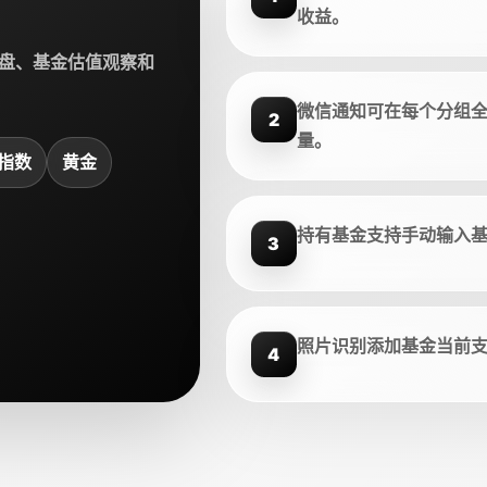
收益。
盘、基金估值观察和
微信通知可在每个分组
2
量。
指数
黄金
持有基金支持手动输入
3
照片识别添加基金当前
4