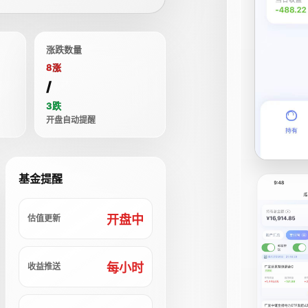
涨跌数量
8涨
/
3跌
开盘自动提醒
基金提醒
开盘中
估值更新
每小时
收益推送