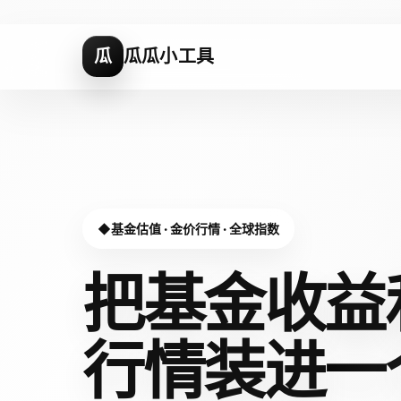
瓜
瓜瓜小工具
基金估值 · 金价行情 · 全球指数
把基金收益
行情装进
一