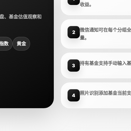
收益。
盘、基金估值观察和
微信通知可在每个分组
2
量。
指数
黄金
持有基金支持手动输入
3
照片识别添加基金当前
4