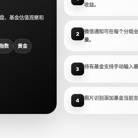
收益。
盘、基金估值观察和
微信通知可在每个分组
2
量。
指数
黄金
持有基金支持手动输入
3
照片识别添加基金当前
4