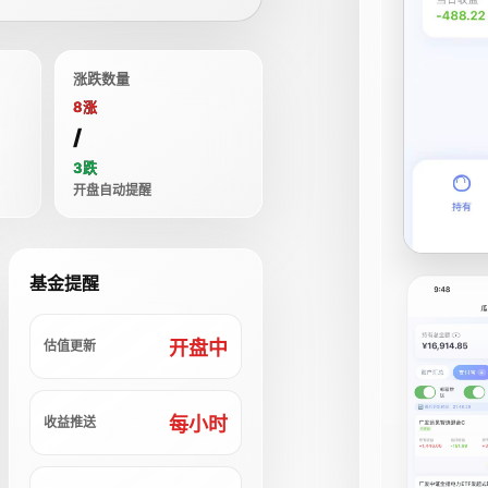
涨跌数量
8涨
/
3跌
开盘自动提醒
基金提醒
开盘中
估值更新
每小时
收益推送