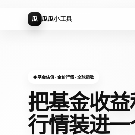
瓜
瓜瓜小工具
基金估值 · 金价行情 · 全球指数
把基金收益
行情装进
一