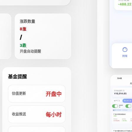
涨跌数量
8涨
/
3跌
开盘自动提醒
基金提醒
开盘中
估值更新
每小时
收益推送