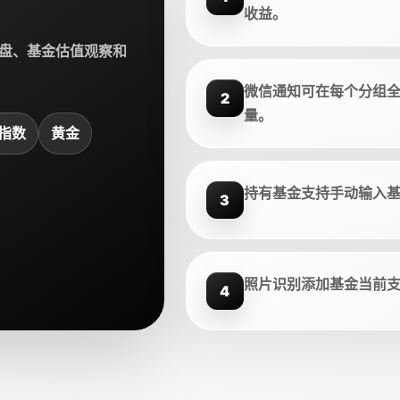
收益。
盘、基金估值观察和
微信通知可在每个分组
2
量。
指数
黄金
持有基金支持手动输入
3
照片识别添加基金当前
4