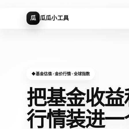
瓜
瓜瓜小工具
基金估值 · 金价行情 · 全球指数
把基金收益
行情装进
一