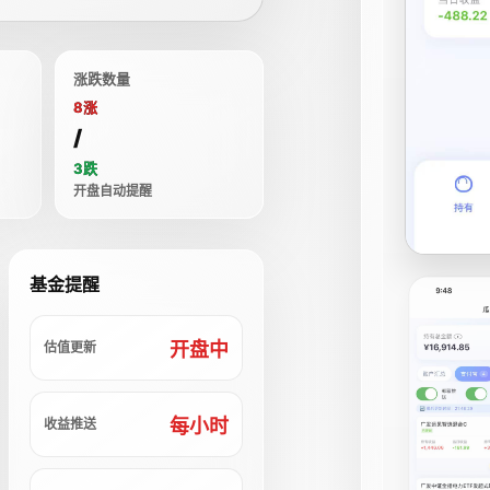
涨跌数量
8涨
/
3跌
开盘自动提醒
基金提醒
开盘中
估值更新
每小时
收益推送