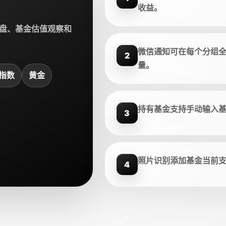
收益。
盘、基金估值观察和
微信通知可在每个分组
2
量。
指数
黄金
持有基金支持手动输入
3
照片识别添加基金当前
4