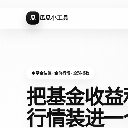
瓜
瓜瓜小工具
基金估值 · 金价行情 · 全球指数
把基金收益
行情装进
一