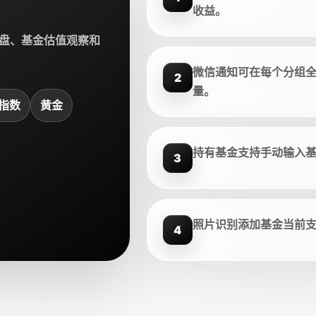
收益。
盘、基金估值观察和
微信通知可在每个分组
2
量。
指数
黄金
持有基金支持手动输入
3
照片识别添加基金当前
4