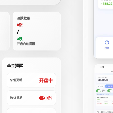
涨跌数量
8涨
/
3跌
开盘自动提醒
基金提醒
开盘中
估值更新
每小时
收益推送