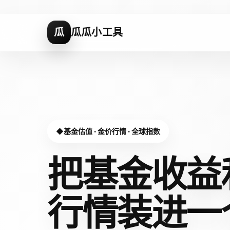
瓜
瓜瓜小工具
基金估值 · 金价行情 · 全球指数
把基金收益
行情装进
一