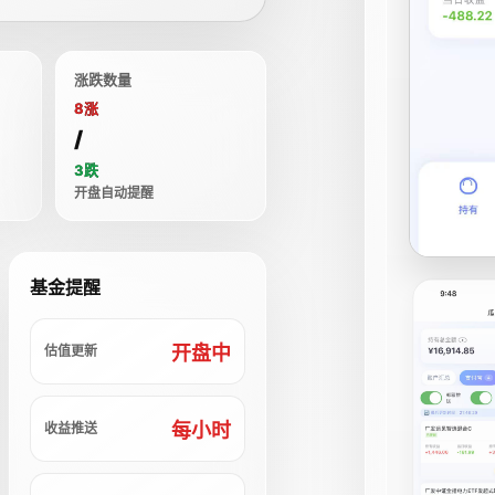
涨跌数量
8涨
/
3跌
开盘自动提醒
基金提醒
开盘中
估值更新
每小时
收益推送