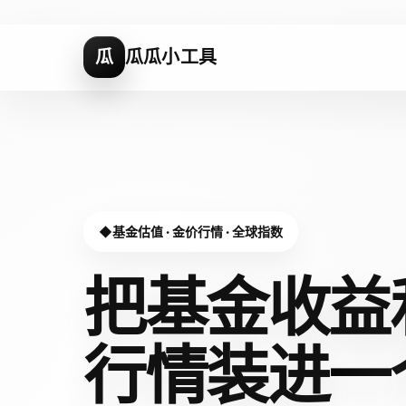
瓜
瓜瓜小工具
基金估值 · 金价行情 · 全球指数
把基金收益
行情装进
一