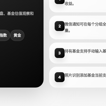
收益。
盘、基金估值观察和
微信通知可在每个分组
2
量。
指数
黄金
持有基金支持手动输入
3
照片识别添加基金当前
4