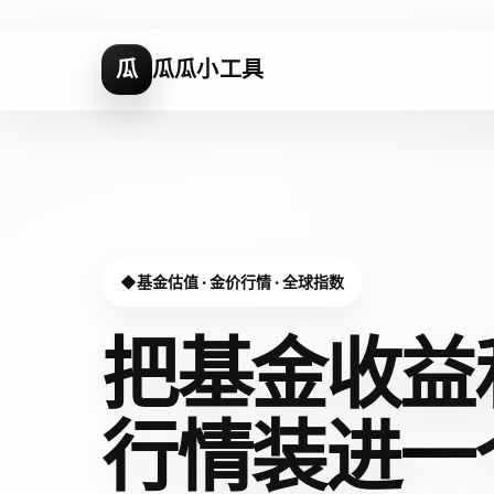
瓜
瓜瓜小工具
基金估值 · 金价行情 · 全球指数
把基金收益
行情装进
一