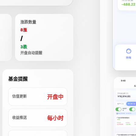
涨跌数量
8涨
/
3跌
开盘自动提醒
基金提醒
开盘中
估值更新
每小时
收益推送