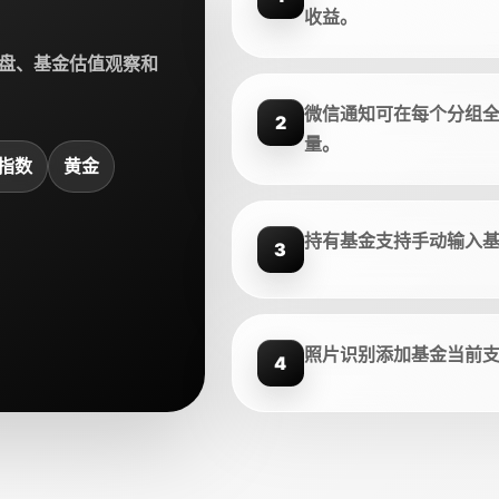
收益。
盘、基金估值观察和
微信通知可在每个分组
2
量。
指数
黄金
持有基金支持手动输入
3
照片识别添加基金当前
4