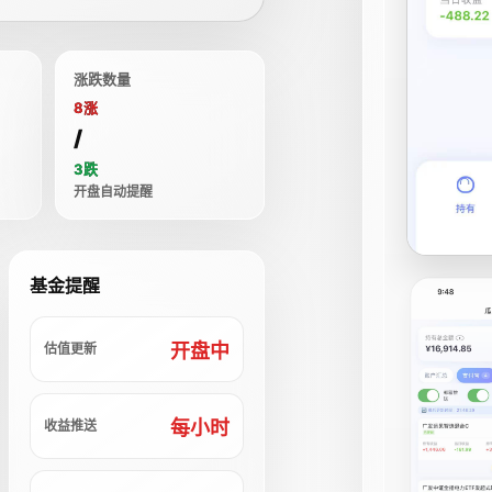
涨跌数量
8涨
/
3跌
开盘自动提醒
基金提醒
开盘中
估值更新
每小时
收益推送