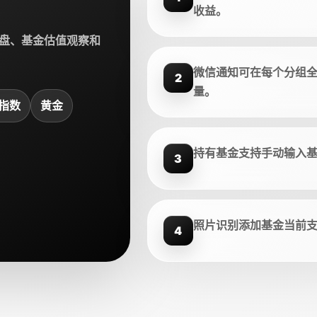
收益。
盘、基金估值观察和
微信通知可在每个分组
2
量。
指数
黄金
持有基金支持手动输入
3
照片识别添加基金当前
4