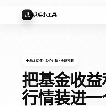
瓜
瓜瓜小工具
基金估值 · 金价行情 · 全球指数
把基金收益
行情装进
一