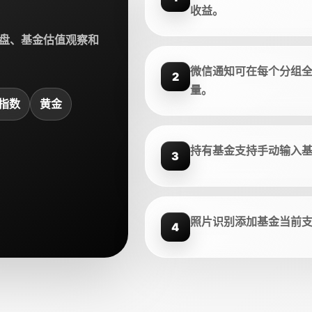
收益。
盘、基金估值观察和
微信通知可在每个分组
2
量。
指数
黄金
持有基金支持手动输入
3
照片识别添加基金当前
4