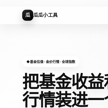
瓜
瓜瓜小工具
基金估值 · 金价行情 · 全球指数
把基金收益
行情装进
一