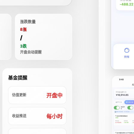
涨跌数量
8涨
/
3跌
开盘自动提醒
基金提醒
开盘中
估值更新
每小时
收益推送