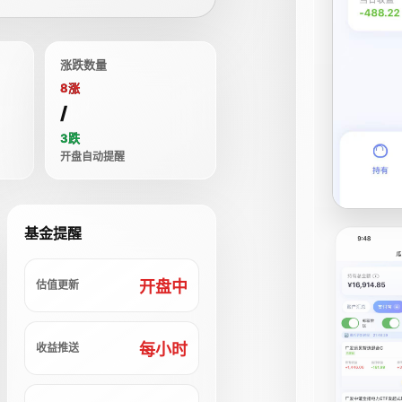
涨跌数量
8涨
/
3跌
开盘自动提醒
基金提醒
开盘中
估值更新
每小时
收益推送