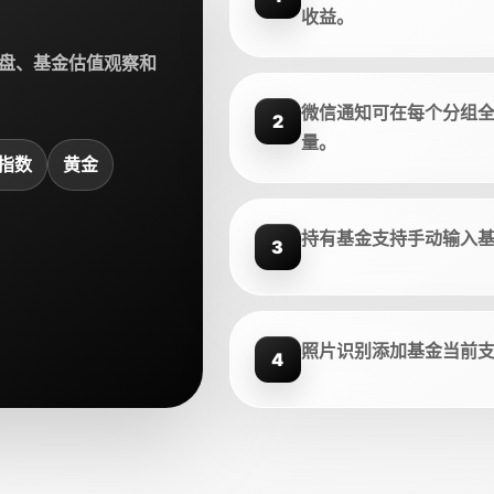
收益。
盘、基金估值观察和
微信通知可在每个分组
2
量。
指数
黄金
持有基金支持手动输入
3
照片识别添加基金当前
4