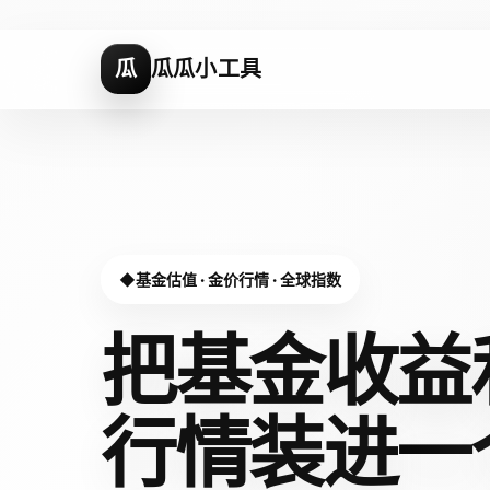
瓜
瓜瓜小工具
基金估值 · 金价行情 · 全球指数
把基金收益
行情装进
一